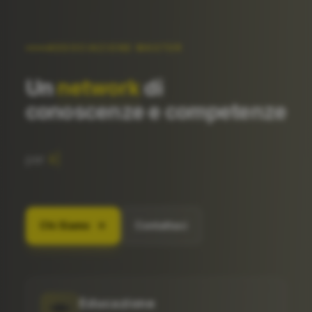
ASSOCIAZIONE MASTER
Un
network
di
conoscenze e competenze
per
professionisti
|
Chi Siamo
Contattaci
Educazione