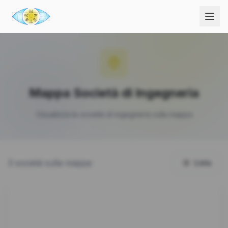
Mappa Società di Ingegneria
Visualizza le società di ingegneria sulla mappa
3
societ
à
sulla mappa
Lista