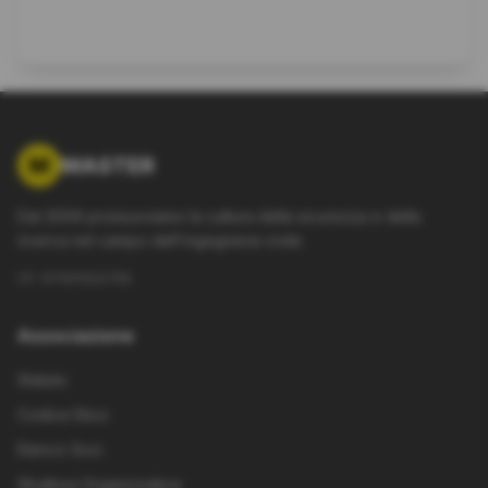
M
MASTER
Dal 2009 promuoviamo la cultura della sicurezza e della
ricerca nel campo dell'ingegneria civile.
CF: 97061920795
Associazione
Statuto
Codice Etico
Elenco Soci
Struttura Organizzativa