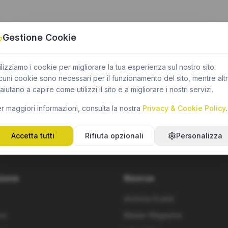
FRANCHETTI SPA
Gestione Cookie
Piazzale della Vittoria 7 - Arzignano (VI)
ilizziamo i cookie per migliorare la tua esperienza sul nostro sito.
info@franchetti.tech
cuni cookie sono necessari per il funzionamento del sito, mentre altr
+39 0444671443
 aiutano a capire come utilizzi il sito e a migliorare i nostri servizi.
franchetti.tech/
r maggiori informazioni, consulta la nostra
Privacy & Cookie Policy
.
Accetta tutti
Rifiuta opzionali
Personalizza
zione
Risorse
Archivio Eventi
co
Master Magazine