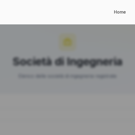
Home
Società di Ingegneria
Elenco delle società di ingegneria registrate