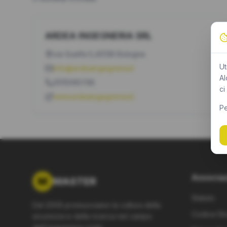
ARDEA INGEGNERIA SRL
via Guelfa 5,40138 Bologna
Ut
info@ardeaingegneria.it
Al
0515065748
ci
www.ardeaingegneria.it/
Pe
Associa
M
MASTER
Statuto
Dal 2009 promuoviamo la cultura della
Codice Eti
sicurezza e della ricerca nel campo