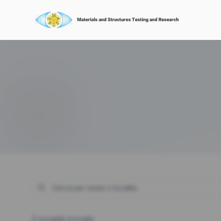
3
societ
à
trovat
e