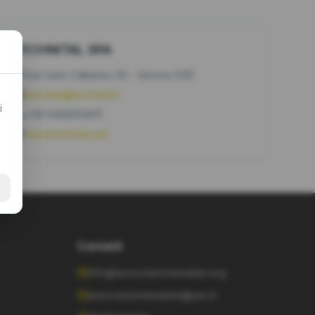
TECHNITAL SPA
Via Carlo Cattaneo 20 - Verona (VR)
technital@technital.it
i
+39 0458053611
www.technital.net/
Contatti
info@associazionemaster.org
associazionemaster@pec.it